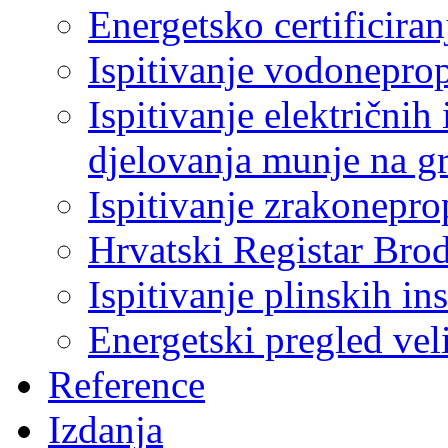
Energetsko certificiran
Ispitivanje vodonepro
Ispitivanje električnih 
djelovanja munje na g
Ispitivanje zrakonepro
Hrvatski Registar Bro
Ispitivanje plinskih ins
Energetski pregled ve
Reference
Izdanja