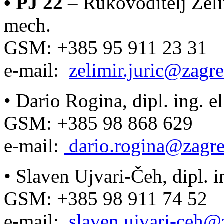
•
PJ 22
– Rukovoditelj Želimi
mech.
GSM: +385 95 911 23 31
e-mail:
zelimir.juric@zagre
•
Dario Rogina, dipl. ing. el
GSM: +385 98 868 629
e-mail:
dario.rogina@zagre
•
Slaven Ujvari-Čeh, dipl. in
GSM: +385 98 911 74 52
e-mail:
slaven.ujvari-ceh@