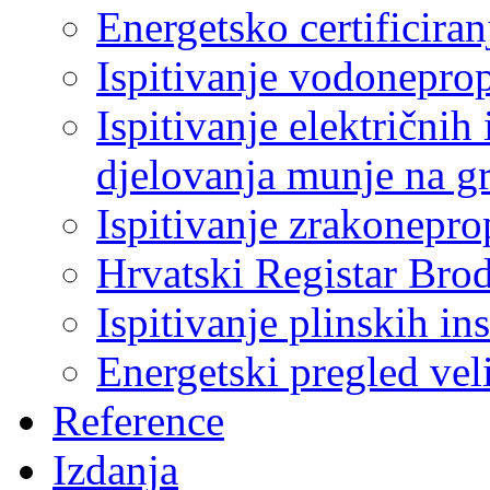
Energetsko certificiran
Ispitivanje vodonepro
Ispitivanje električnih 
djelovanja munje na g
Ispitivanje zrakonepro
Hrvatski Registar Bro
Ispitivanje plinskih ins
Energetski pregled ve
Reference
Izdanja