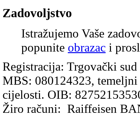
Zadovoljstvo
Istražujemo Vaše zadov
popunite
obrazac
i prosl
Registracija: Trgovački sud
MBS: 080124323, temeljni k
cijelosti. OIB: 8275215353
Žiro računi: Raiffeisen