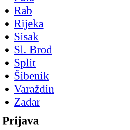
Rab
Rijeka
Sisak
Sl. Brod
Split
Šibenik
Varaždin
Zadar
Prijava