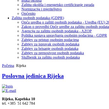
Buka okoliša
Zaštita okoliša i energetsko certificiranje zgrada
Normizacija i mjeriteljstvo
Općenito
Zaštita osobnih podataka (GDPR)
Opća uredba o zaštiti osobnih podataka - Uredba (EU) 
Zakon o provedbi Opće uredbe za zaštitu osobnih podat
Agencija za zaštitu osobnih podataka - AZOP
Politika sustava upravljanja osobnim podacima - GDPR
Zahtjev za pristup osobnim podacima
Zahtjev za ispravak osobnih podataka
Zahtjev za brisanje osobnih podataka
Zahtjev za prenosivost osobnih podataka
Službenik za zaštitu osobnih podataka
Početna
Rijeka
Poslovna jedinica Rijeka
Rijeka, Kapelska 10
tel. +385 51 642 784