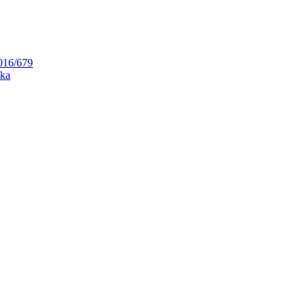
2016/679
aka