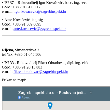
•
PJ 37
– Rukovoditelj Igor Kovačević, bacc. ing. sec.
GSM: +385 91 611 1112
e-mail:
igor.kovacevic@zagrebinspekt.hr
•
Ante Kovačević, ing. sig.
GSM: +385 91 509 8695
e-mail:
ante.kovacevic@zagrebinspekt.hr
Rijeka, Simonettieva 2
tel./fax. +385 51 645 506
•
PJ 33
- Rukovoditelj Fikret Obradovac, dipl. ing. elek.
GSM: +385 91 20 13 883
e-mail:
fikret.obradovac@zagrebinspekt.hr
Prikaz na mapi: