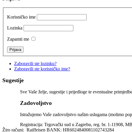
Korisničko ime
Lozinka
Zapamti me
Zaboravili ste lozinku?
Zaboravili ste korisničko ime?
Sugestije
Sve Vaše želje, sugestije i prijedloge te eventualne primjedb
Zadovoljstvo
Istražujemo Vaše zadovoljstvo našim uslugama (molimo po
Registracija: Trgovački sud u Zagrebu, reg. br. 1-11908, M
Žiro računi: Raiffeisen BANK: HR6024840081102743284