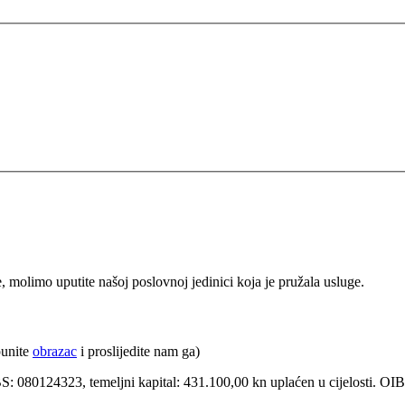
e, molimo uputite našoj poslovnoj jedinici koja je pružala usluge.
punite
obrazac
i proslijedite nam ga)
BS: 080124323, temeljni kapital: 431.100,00 kn uplaćen u cijelosti. O