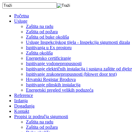
Početna
Usluge
Zaštita na radu
Zaštita od požara
Zaštita od buke okoliša
Usluge Inspekcijskog tijela - Inspekcija sigurnosti dizala
Ispitivanja u Ex prostoru
Zaštita okoliša
Energetsko certificiranje
Ispitivanje vodonepropusnosti
Ispitivanje električnih instalacija i sustava zaštite od dj
Ispitivanje zrakonepropusnosti (blower door test)
Hrvatski Registar Brodova
Ispitivanje plinskih instalacija
Energetski pregled velikih poduzeća
Reference
Izdanja
Događanja
Kontakt
Propisi iz područja sigurnosti
Zaštita na radu
Zaštita od požara