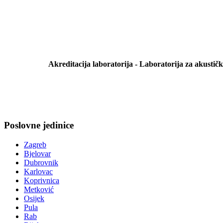
Akreditacija laboratorija
- Laboratorija za akustičk
Poslovne jedinice
Zagreb
Bjelovar
Dubrovnik
Karlovac
Koprivnica
Metković
Osijek
Pula
Rab