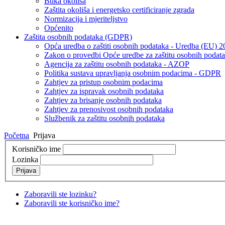
Buka okoliša
Zaštita okoliša i energetsko certificiranje zgrada
Normizacija i mjeriteljstvo
Općenito
Zaštita osobnih podataka (GDPR)
Opća uredba o zaštiti osobnih podataka - Uredba (EU) 
Zakon o provedbi Opće uredbe za zaštitu osobnih podat
Agencija za zaštitu osobnih podataka - AZOP
Politika sustava upravljanja osobnim podacima - GDPR
Zahtjev za pristup osobnim podacima
Zahtjev za ispravak osobnih podataka
Zahtjev za brisanje osobnih podataka
Zahtjev za prenosivost osobnih podataka
Službenik za zaštitu osobnih podataka
Početna
Prijava
Korisničko ime
Lozinka
Prijava
Zaboravili ste lozinku?
Zaboravili ste korisničko ime?