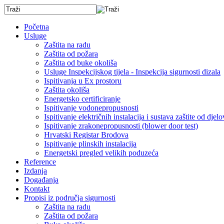
Početna
Usluge
Zaštita na radu
Zaštita od požara
Zaštita od buke okoliša
Usluge Inspekcijskog tijela - Inspekcija sigurnosti dizala
Ispitivanja u Ex prostoru
Zaštita okoliša
Energetsko certificiranje
Ispitivanje vodonepropusnosti
Ispitivanje električnih instalacija i sustava zaštite od dj
Ispitivanje zrakonepropusnosti (blower door test)
Hrvatski Registar Brodova
Ispitivanje plinskih instalacija
Energetski pregled velikih poduzeća
Reference
Izdanja
Događanja
Kontakt
Propisi iz područja sigurnosti
Zaštita na radu
Zaštita od požara