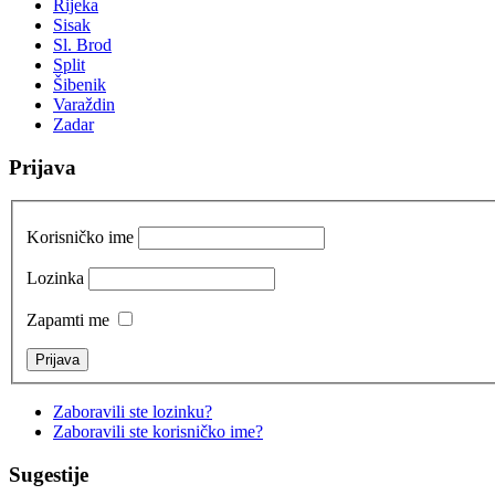
Rijeka
Sisak
Sl. Brod
Split
Šibenik
Varaždin
Zadar
Prijava
Korisničko ime
Lozinka
Zapamti me
Zaboravili ste lozinku?
Zaboravili ste korisničko ime?
Sugestije