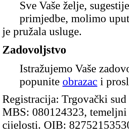
Sve Vaše želje, sugestije
primjedbe, molimo uputi
je pružala usluge.
Zadovoljstvo
Istražujemo Vaše zadov
popunite
obrazac
i prosl
Registracija: Trgovački sud
MBS: 080124323, temeljni k
cijelosti. OIB: 8275215353