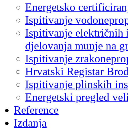
Energetsko certificiran
Ispitivanje vodonepro
Ispitivanje električnih 
djelovanja munje na g
Ispitivanje zrakonepro
Hrvatski Registar Bro
Ispitivanje plinskih ins
Energetski pregled ve
Reference
Izdanja