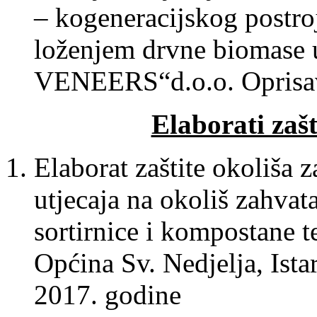
– kogeneracijskog post
loženjem drvne biomase 
VENEERS“d.o.o. Oprisav
Elaborati zaš
Elaborat zaštite okoliša 
utjecaja na okoliš zahvat
sortirnice i kompostane te
Općina Sv. Nedjelja, Ista
2017. godine