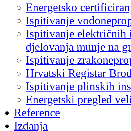
Energetsko certificiran
Ispitivanje vodonepro
Ispitivanje električnih 
djelovanja munje na g
Ispitivanje zrakonepro
Hrvatski Registar Bro
Ispitivanje plinskih ins
Energetski pregled ve
Reference
Izdanja