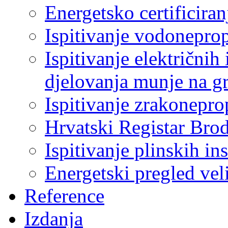
Energetsko certificiran
Ispitivanje vodonepro
Ispitivanje električnih 
djelovanja munje na g
Ispitivanje zrakonepro
Hrvatski Registar Bro
Ispitivanje plinskih ins
Energetski pregled ve
Reference
Izdanja