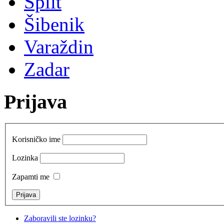
Split
Šibenik
Varaždin
Zadar
Prijava
Korisničko ime
Lozinka
Zapamti me
Zaboravili ste lozinku?