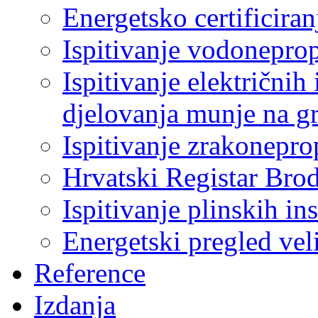
Energetsko certificiran
Ispitivanje vodonepro
Ispitivanje električnih 
djelovanja munje na g
Ispitivanje zrakonepro
Hrvatski Registar Bro
Ispitivanje plinskih ins
Energetski pregled ve
Reference
Izdanja