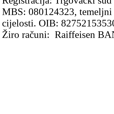
Registracija: Trgovački sud
MBS: 080124323, temeljni k
cijelosti. OIB: 8275215353
Žiro računi: Raiffeisen