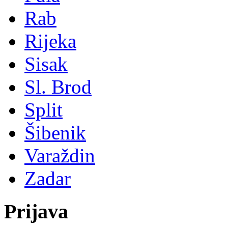
Rab
Rijeka
Sisak
Sl. Brod
Split
Šibenik
Varaždin
Zadar
Prijava