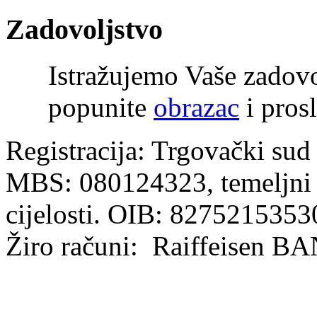
Zadovoljstvo
Istražujemo Vaše zadov
popunite
obrazac
i prosl
Registracija: Trgovački sud
MBS: 080124323, temeljni k
cijelosti. OIB: 8275215353
Žiro računi: Raiffeisen