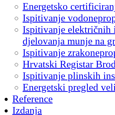
Energetsko certificiran
Ispitivanje vodonepro
Ispitivanje električnih 
djelovanja munje na g
Ispitivanje zrakonepro
Hrvatski Registar Bro
Ispitivanje plinskih ins
Energetski pregled ve
Reference
Izdanja