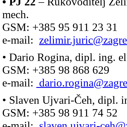
•
PJ 22
– Rukovoditelj Želimi
mech.
GSM: +385 95 911 23 31
e-mail:
zelimir.juric@zagre
•
Dario Rogina, dipl. ing. el
GSM: +385 98 868 629
e-mail:
dario.rogina@zagre
•
Slaven Ujvari-Čeh, dipl. in
GSM: +385 98 911 74 52
e-mail:
slaven.ujvari-ceh@