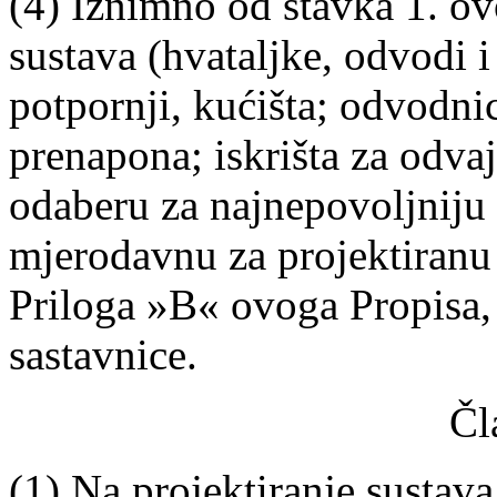
(4) Iznimno od stavka 1. ov
sustava (hvataljke, odvodi i
potpornji, kućišta; odvodni
prenapona; iskrišta za odvaj
odaberu za najnepovoljniju
mjerodavnu za projektiran
Priloga »B« ovoga Propisa,
sastavnice.
Čl
(1) Na projektiranje sustav