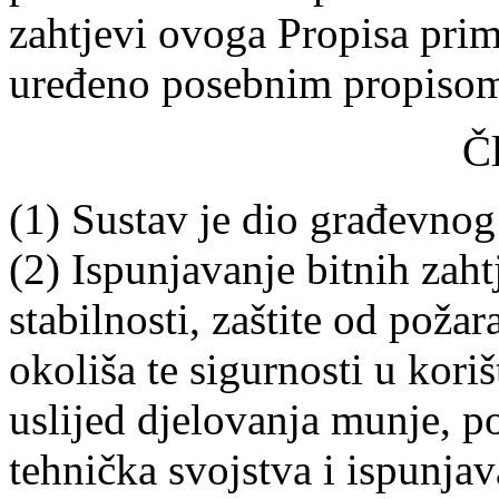
zahtjevi ovoga Propisa prim
uređeno posebnim propiso
Č
(1) Sustav je dio građevnog
(2) Ispunjavanje bitnih zah
stabilnosti, zaštite od požara
okoliša te sigurnosti u kori
uslijed djelovanja munje, p
tehnička svojstva i ispunja