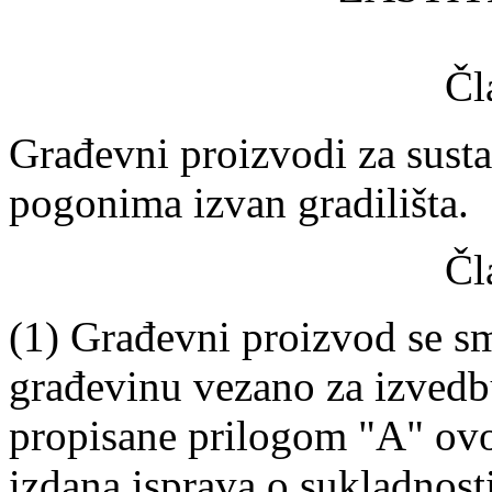
Čl
Građevni proizvodi za sust
pogonima izvan gradilišta.
Čl
(1) Građevni proizvod se sm
građevinu vezano za izvedb
propisane prilogom "A" ovog
izdana isprava o sukladnos