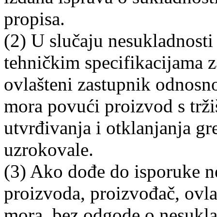
propisa.
(2) U slučaju nesukladnost
tehničkim specifikacijama z
ovlašteni zastupnik odnos
mora povući proizvod s tržiš
utvrđivanja i otklanjanja g
uzrokovale.
(3) Ako dođe do isporuke 
proizvoda, proizvođač, ovl
mora, bez odgode o nesukla