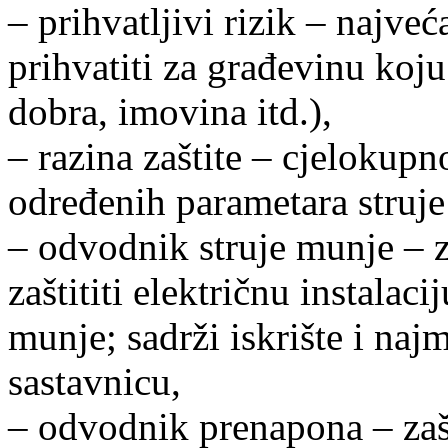
– prihvatljivi rizik – najve
prihvatiti za građevinu koju 
dobra, imovina itd.),
– razina zaštite – cjelokupn
određenih parametara struje
– odvodnik struje munje – z
zaštititi električnu instalac
munje; sadrži iskrište i naj
sastavnicu,
– odvodnik prenapona – zašt