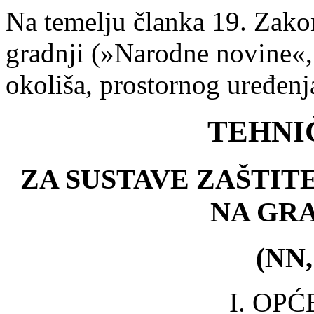
Na temelju članka 19. Zako
gradnji (»Narodne novine«, b
okoliša, prostornog uređenja
TEHNI
ZA SUSTAVE ZAŠTIT
NA GR
(NN,
I. OP